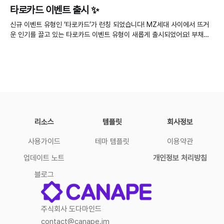
타로카드 이벤트 출시 ✨
신규 이벤트 유형인 ‘타로카드’가 런칭 되었습니다! MZ세대 사이에서 뜨거
운 인기를 끌고 있는 타로카드 이벤트 유형이 새롭게 출시되었어요! 부채꼴
로 펼쳐진 타로 카드 중 하나를 선택하면 랜덤 경품이 당첨되는 이벤트예요.
무한 스크롤로 타로카드를 넘기는 과정이 고객의 몰입감을 극대화기 때문에,
SNS 공유 욕구를 효과적으로 자극합니다. 따라서 이벤트 바이럴을 목표로
하는 분들에게 꼭
리소스
템플릿
회사정보
사용가이드
테마 템플릿
이용약관
업데이트 노트
개인정보 처리방침
블로그
주식회사 도다마인드
contact@canape.im