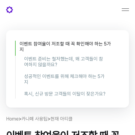
이벤트 참여율이 저조할 때 꼭 확인해야 하는 5가
지
이벤트 준비는 철저했는데, 왜 고객들이 참
여하지 않을까요?
혹시 담당자님도 이런 문제를 겪고 계
성공적인 이벤트를 위해 체크해야 하는 5가
신가요?
지
✅리워드 구성이 후킹한가?
혹시, 신규 방문 고객들의 이탈이 잦은가요?
✅고객이 어떤 리워드를 받을 수 있는
그럼 어떻게 해결해야 할까요?
지 강조되었는가?
1번과 2번을 모두 제작할 수 있는 패
Home
>
카나페 사용팁
>
현재 아티클
✅이벤트 재방문 유도 플로우가 잘 짜
키지
였는가?